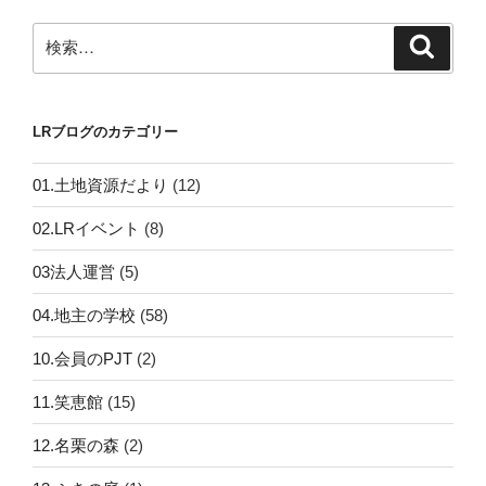
ョ
ン
検
検
索
索:
LRブログのカテゴリー
01.土地資源だより
(12)
02.LRイベント
(8)
03法人運営
(5)
04.地主の学校
(58)
10.会員のPJT
(2)
11.笑恵館
(15)
12.名栗の森
(2)