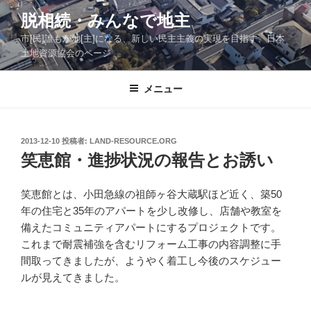
コ
脱相続・みんなで地主
ン
市[民]誰もが地[主]になる、新しい民主主義の実現を目指す、日本
テ
土地資源協会のページ
ン
ツ
メニュー
へ
ス
キ
ッ
投
2013-12-10
投稿者:
LAND-RESOURCE.ORG
稿
笑恵館・進捗状況の報告とお誘い
プ
日:
笑恵館とは、小田急線の祖師ヶ谷大蔵駅ほど近く、築50
年の住宅と35年のアパートを少し改修し、店舗や教室を
備えたコミュニティアパートにするプロジェクトです。
これまで耐震補強を含むリフォーム工事の内容調整に手
間取ってきましたが、ようやく着工し今後のスケジュー
ルが見えてきました。