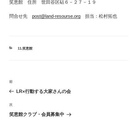
笑恵館 住所 世田谷区砧６－２７－１９
問合せ先
post@land-resourse.org
担当：松村拓也
カ
11.笑恵館
テ
ゴ
リ
ー
投
前
前
稿
の
LR×行動する大家さんの会
ナ
投
ビ
稿
次
次
ゲ
の
笑恵館クラブ・会員募集中
投
ー
稿
シ