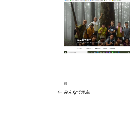
投
前
前
稿
の
みんなで地主
投
ナ
稿
ビ
ゲ