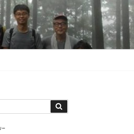
検
索
リー