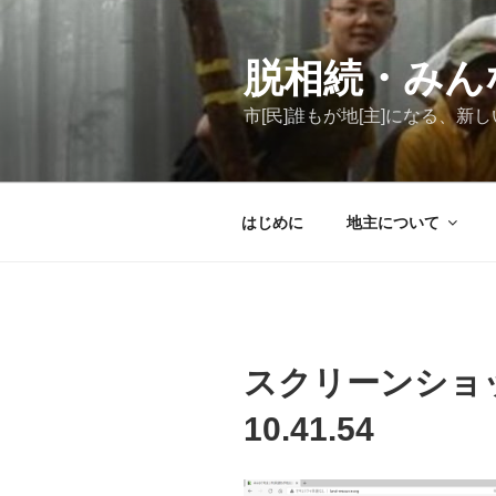
コ
ン
テ
脱相続・みん
ン
市[民]誰もが地[主]になる、
ツ
へ
ス
キ
はじめに
地主について
ッ
プ
スクリーンショット 
10.41.54