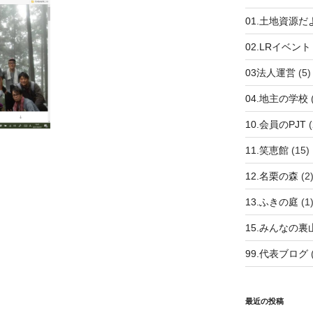
01.土地資源だ
02.LRイベント
03法人運営
(5)
04.地主の学校
10.会員のPJT
(
11.笑恵館
(15)
12.名栗の森
(2
13.ふきの庭
(1
15.みんなの裏
99.代表ブログ
最近の投稿