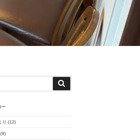
検
索
リー
より
(12)
(8)