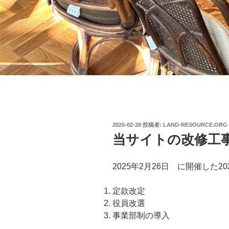
投
2025-02-28
投稿者:
LAND-RESOURCE.ORG
稿
当サイトの改修工
日:
2025年2月26日 に開催した
定款改定
役員改選
事業部制の導入