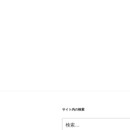
ナ
稿
ビ
ゲ
ー
シ
ョ
ン
サイト内の検索
検
索: