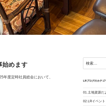
検
事始めます
索:
2025年度定時社員総会において、
LRブログのカテゴ
01.土地資源だ
02.LRイベント