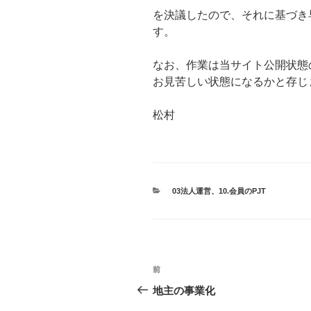
を決議したので、それに基づき
す。
なお、作業は当サイト公開状態
お見苦しい状態になるかと存じ
松村
カ
03法人運営
、
10.会員のPJT
テ
ゴ
リ
ー
投
前
前
稿
の
地主の事業化
投