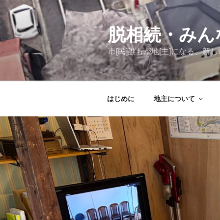
コ
ン
テ
脱相続・みん
ン
市[民]誰もが地[主]になる、
ツ
へ
ス
キ
はじめに
地主について
ッ
プ