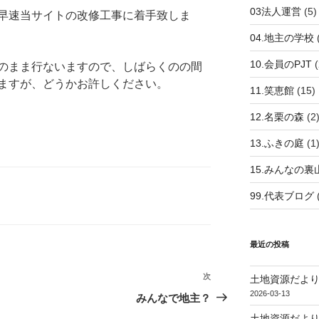
03法人運営
(5)
早速当サイトの改修工事に着手致しま
04.地主の学校
10.会員のPJT
(
のまま行ないますので、しばらくのの間
ますが、どうかお許しください。
11.笑恵館
(15)
12.名栗の森
(2
13.ふきの庭
(1
15.みんなの裏
99.代表ブログ
最近の投稿
次
次
土地資源だより
の
2026-03-13
みんなで地主？
投
土地資源だより