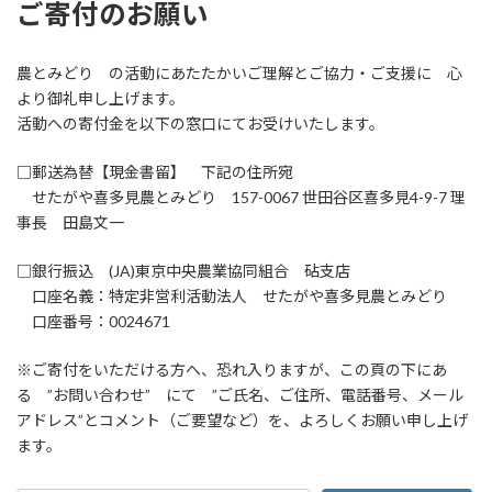
ご寄付のお願い
農とみどり の活動にあたたかいご理解とご協力・ご支援に 心
より御礼申し上げます。
活動への寄付金を以下の窓口にてお受けいたします。
□郵送為替【現金書留】 下記の住所宛
せたがや喜多見農とみどり 157-0067 世田谷区喜多見4-9-7 理
事長 田島文一
□銀行振込 (JA)東京中央農業協同組合 砧支店
口座名義：特定非営利活動法人 せたがや喜多見農とみどり
口座番号：0024671
※ご寄付をいただける方へ、恐れ入りますが、この頁の下にあ
る ”お問い合わせ” にて ”ご氏名、ご住所、電話番号、メール
アドレス”とコメント（ご要望など）を、よろしくお願い申し上げ
ます。