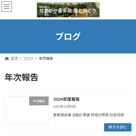
コ
ナ
ン
ビ
テ
ゲ
ン
ー
ツ
シ
へ
ョ
ブログ
ス
ン
キ
に
ッ
移
プ
動
目次
ブログ
年次報告
年次報告
2024年度報告
年次報告
2025年12月9日
事業報告書 活動計算書 貸借対照表 財産目録
続きを読む