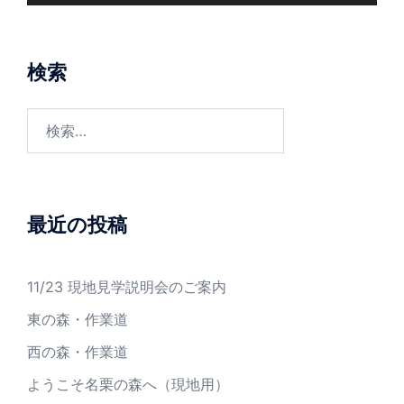
検索
検
索:
最近の投稿
11/23 現地見学説明会のご案内
東の森・作業道
西の森・作業道
ようこそ名栗の森へ（現地用）