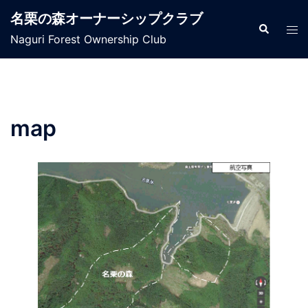
コ
名栗の森オーナーシップクラブ
ン
検
ト
索
Naguri Forest Ownership Club
テ
グ
ン
ル
ツ
メ
へ
ニ
ス
ュ
map
キ
ー
ッ
プ