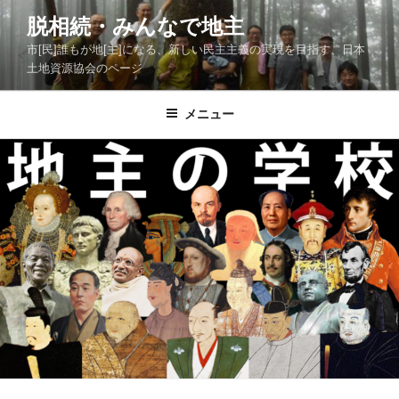
コ
脱相続・みんなで地主
ン
市[民]誰もが地[主]になる、新しい民主主義の実現を目指す、日本
テ
土地資源協会のページ
ン
ツ
メニュー
へ
ス
キ
ッ
プ