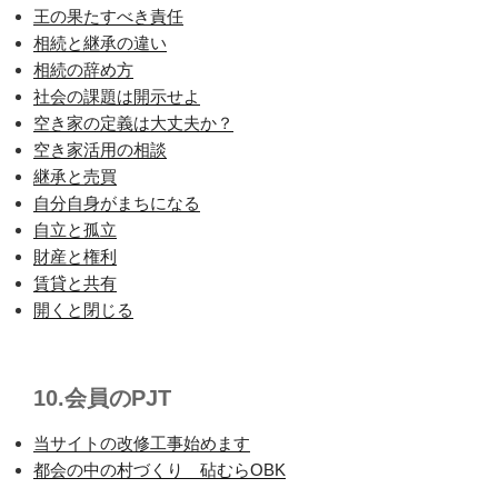
王の果たすべき責任
相続と継承の違い
相続の辞め方
社会の課題は開示せよ
空き家の定義は大丈夫か？
空き家活用の相談
継承と売買
自分自身がまちになる
自立と孤立
財産と権利
賃貸と共有
開くと閉じる
10.会員のPJT
当サイトの改修工事始めます
都会の中の村づくり 砧むらOBK