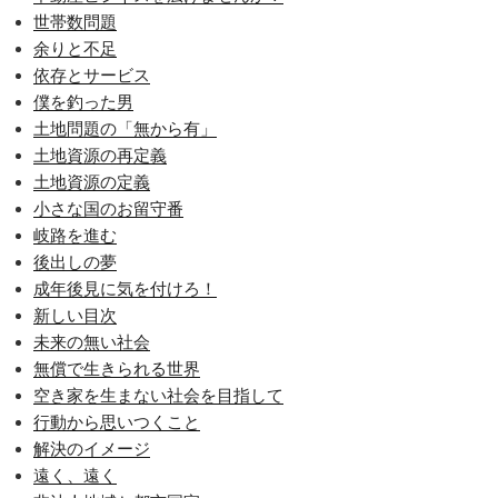
世帯数問題
余りと不足
依存とサービス
僕を釣った男
土地問題の「無から有」
土地資源の再定義
土地資源の定義
小さな国のお留守番
岐路を進む
後出しの夢
成年後見に気を付けろ！
新しい目次
未来の無い社会
無償で生きられる世界
空き家を生まない社会を目指して
行動から思いつくこと
解決のイメージ
遠く、遠く