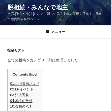
コ
脱相続・みんなで地主
ン
市[民]誰もが地[主]になる、新しい民主主義の実現を目指す、日本
テ
土地資源協会のページ
ン
ツ
メニュー
へ
ス
キ
ッ
投稿リスト
プ
全ての投稿をカテゴリー別に整理しました
Contents
[
hide
]
01.土地資源だより
02.LRイベント
03.法人運営
04.地主の学校
10.会員のPJT