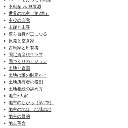
不動産 vs 無限源
世界の地主（第2章）
主役の自覚
主従と主客
僕ら自身が王になる
原発と空き家
古民家と所有者
固定資産税クラブ
国づくりのビジョン
土地と資源
土地は誰の財産か？
土地所有者の役割
土地相続の辞め方
地主≠大家
地主のちから（第1章）
地主の地は、地域の地
地主の目的
地主革命