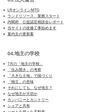
LRオンラインMTG
ランドリソース 業務スタート
内閣府 公益認定相談会レポート
当サイトの改修工事始めます
案内文の更新案
04.地主の学校
7月の「地主の学校」
「住み開き」の考察
「大きな土地」で国づくり
「独立」の意味
それにしても、なぜ地主？
なぜ地主が大切か
カンパニーとカントリー
シェアと共有
ハートを持った不動産