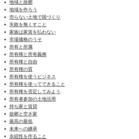
地域と故郷
地域を作ろう
売らない土地で国づくり
失敗を無くすこと
家族は家賃を払わない
市場価格のうそ
所有と所属
所有権と所有義務
所有権と自由
所有権の質
所有権を使うビジネス
所有権を使ってできること
所有権を否定してみよう
所有者参加の土地活用
持ち家と賃貸
故郷と空き家
最高の最低
未来への継承
永続性を作ること