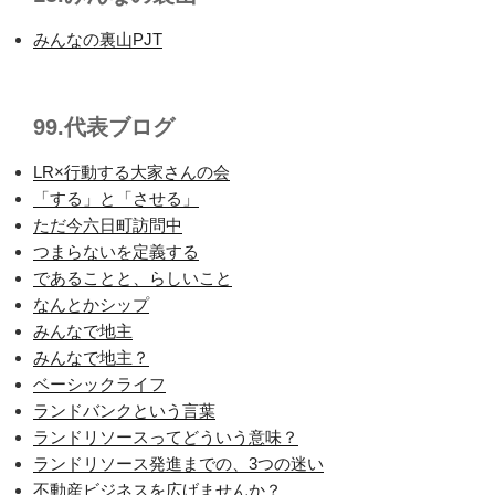
みんなの裏山PJT
99.代表ブログ
LR×行動する大家さんの会
「する」と「させる」
ただ今六日町訪問中
つまらないを定義する
であることと、らしいこと
なんとかシップ
みんなで地主
みんなで地主？
ベーシックライフ
ランドバンクという言葉
ランドリソースってどういう意味？
ランドリソース発進までの、3つの迷い
不動産ビジネスを広げませんか？