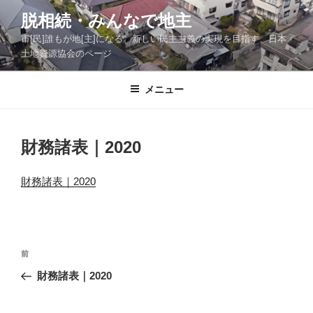
コ
脱相続・みんなで地主
ン
市[民]誰もが地[主]になる、新しい民主主義の実現を目指す、日本
テ
土地資源協会のページ
ン
ツ
メニュー
へ
ス
キ
ッ
財務諸表｜2020
プ
財務諸表｜2020
投
前
前
稿
の
財務諸表｜2020
ナ
投
ビ
稿