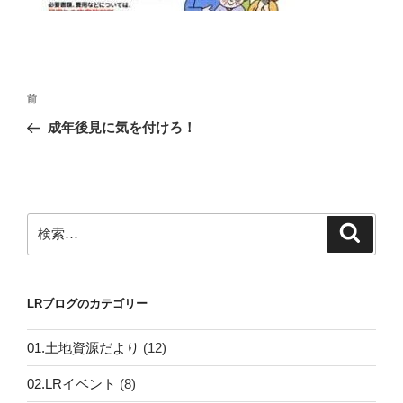
投
前
前
稿
の
成年後見に気を付けろ！
ナ
投
ビ
稿
ゲ
ー
検
検
シ
索
索:
ョ
ン
LRブログのカテゴリー
01.土地資源だより
(12)
02.LRイベント
(8)