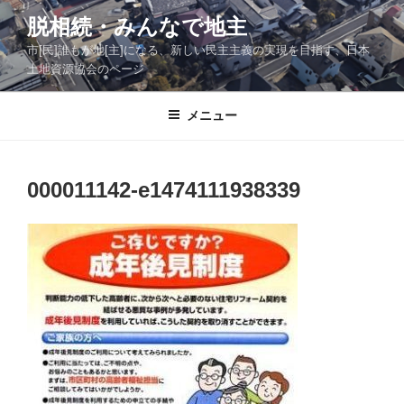
コ
脱相続・みんなで地主
ン
市[民]誰もが地[主]になる、新しい民主主義の実現を目指す、日本
テ
土地資源協会のページ
ン
ツ
メニュー
へ
ス
キ
ッ
000011142-e1474111938339
プ