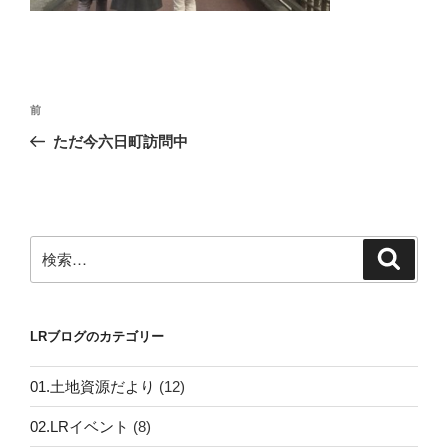
投
前
前
稿
の
ただ今六日町訪問中
ナ
投
ビ
稿
ゲ
ー
検
検
シ
索
索:
ョ
ン
LRブログのカテゴリー
01.土地資源だより
(12)
02.LRイベント
(8)