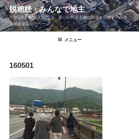
コ
脱相続・みんなで地主
ン
市[民]誰もが地[主]になる、新しい民主主義の実現を目指す、日本
テ
土地資源協会のページ
ン
ツ
メニュー
へ
ス
キ
ッ
160501
プ