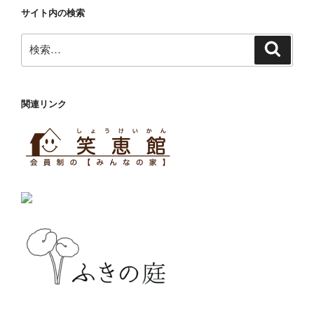
サイト内の検索
検
検
索
索:
関連リンク