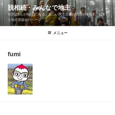
コ
脱相続・みんなで地主
ン
市[民]誰もが地[主]になる、新しい民主主義の実現を目指す、日本
テ
土地資源協会のページ
ン
ツ
メニュー
へ
ス
キ
ッ
fumi
プ