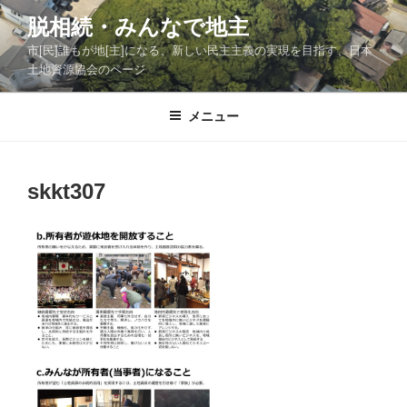
コ
脱相続・みんなで地主
ン
市[民]誰もが地[主]になる、新しい民主主義の実現を目指す、日本
テ
土地資源協会のページ
ン
ツ
メニュー
へ
ス
キ
ッ
skkt307
プ