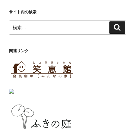
サイト内の検索
検
検
索
索:
関連リンク