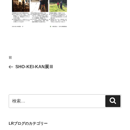
投
前
前
稿
の
SHO-KEI-KAN展Ⅲ
ナ
投
ビ
稿
ゲ
ー
検
検
シ
索
索:
ョ
ン
LRブログのカテゴリー