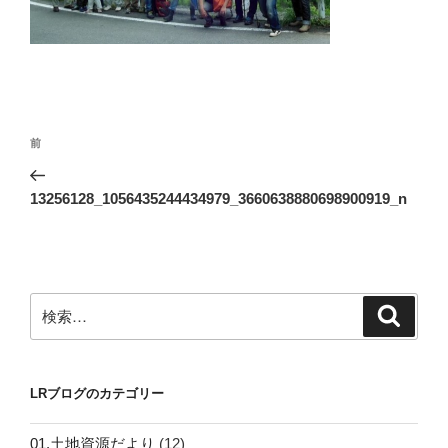
投
前
前
稿
の
ナ
投
13256128_1056435244434979_3660638880698900919_n
ビ
稿
ゲ
ー
シ
検
検
ョ
索
索:
ン
LRブログのカテゴリー
01.土地資源だより
(12)