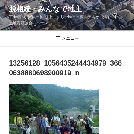
コ
脱相続・みんなで地主
ン
市[民]誰もが地[主]になる、新しい民主主義の実現を目指す、日本
テ
土地資源協会のページ
ン
ツ
メニュー
へ
ス
キ
ッ
13256128_1056435244434979_366
プ
0638880698900919_n