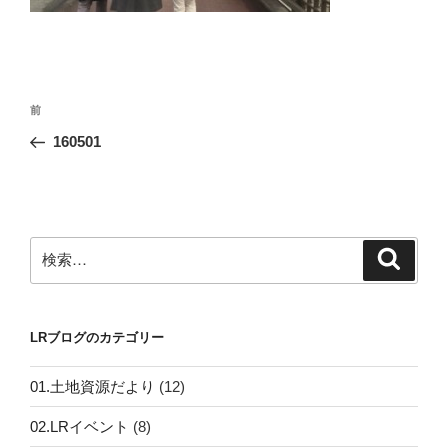
投
前
前
稿
の
160501
ナ
投
ビ
稿
ゲ
ー
検
検
シ
索
索:
ョ
ン
LRブログのカテゴリー
01.土地資源だより
(12)
02.LRイベント
(8)