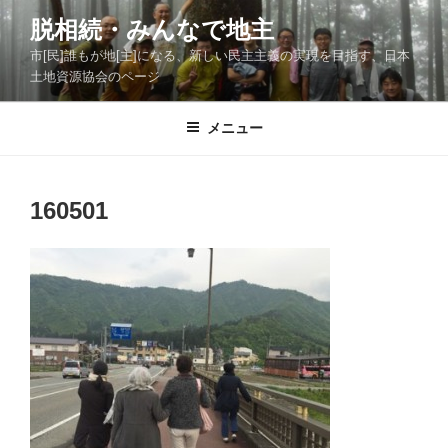
コ
脱相続・みんなで地主
ン
市[民]誰もが地[主]になる、新しい民主主義の実現を目指す、日本
テ
土地資源協会のページ
ン
ツ
メニュー
へ
ス
キ
ッ
160501
プ