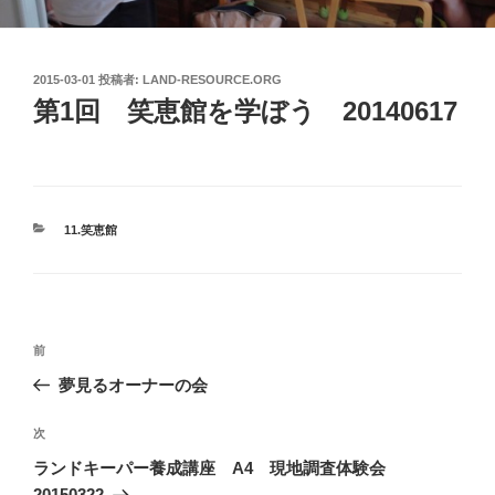
投
2015-03-01
投稿者:
LAND-RESOURCE.ORG
稿
第1回 笑恵館を学ぼう 20140617
日:
カ
11.笑恵館
テ
ゴ
リ
ー
投
前
前
稿
の
夢見るオーナーの会
ナ
投
ビ
稿
次
次
ゲ
の
ランドキーパー養成講座 A4 現地調査体験会
投
ー
20150322