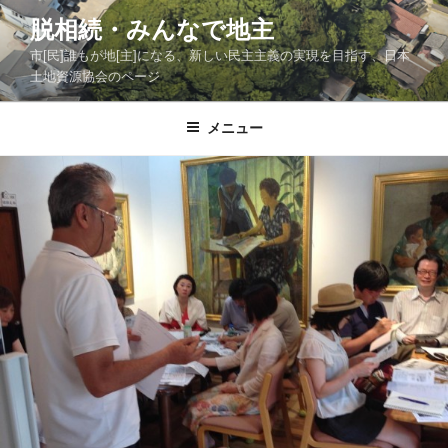
コ
脱相続・みんなで地主
ン
市[民]誰もが地[主]になる、新しい民主主義の実現を目指す、日本
テ
土地資源協会のページ
ン
ツ
メニュー
へ
ス
キ
ッ
プ