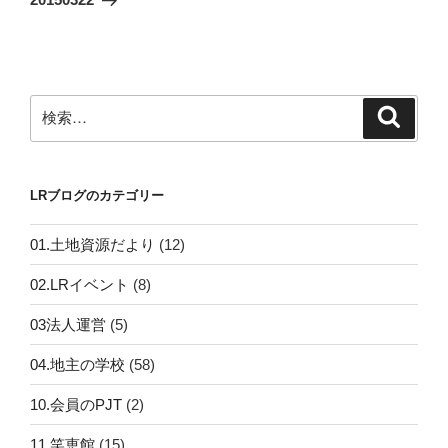
稿
シ
ョ
ン
検
検
索
索:
LRブログのカテゴリー
01.土地資源だより
(12)
02.LRイベント
(8)
03法人運営
(5)
04.地主の学校
(58)
10.会員のPJT
(2)
11.笑恵館
(15)