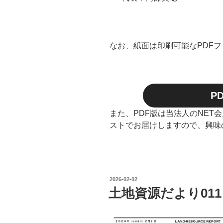
なお、紙面は印刷可能なPDF
P
また、PDF版は当法人のNET
ストでお届けしますので、興味
投
2026-02-02
稿
土地資源だより011
日: