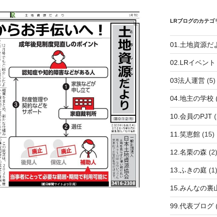
LRブログのカテゴ
01.土地資源だ
02.LRイベント
03法人運営
(5)
04.地主の学校
10.会員のPJT
(
11.笑恵館
(15)
12.名栗の森
(2
13.ふきの庭
(1
15.みんなの裏
99.代表ブログ