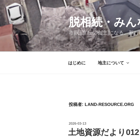
コ
ン
テ
脱相続・みん
ン
市[民]誰もが地[主]になる、
ツ
へ
ス
キ
はじめに
地主について
ッ
プ
投稿者:
LAND-RESOURCE.ORG
投
2026-03-13
稿
土地資源だより012
日: