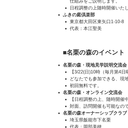
仕組みをご説明します。
日程調整の上随時開催いた
ふきの庭倶楽部
東京都大田区東矢口1-10-8
代表：本江聖美
■名栗の森のイベント
名栗の森・現地見学説明交流会
【3/22(日)10時（毎月第4
どなたでも参加できる、現
初回無料です。
名栗の森・オンライン交流会
【日程調整の上、随時開催
対面、訪問開催も可能なの
名栗の森オーナーシップクラブ
埼玉県飯能市下名栗
代表：岡部美穂