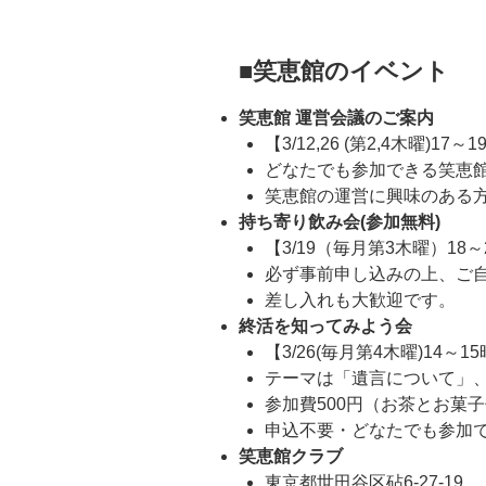
■
笑恵館
のイベント
笑恵館 運営会議のご案内
【3/12,26 (第2,4木曜)17
どなたでも参加できる笑恵
笑恵館の運営に興味のある
持ち寄り飲み会(参加無料)
【3/19（毎月第3木曜）18
必ず事前申し込みの上、ご
差し入れも大歓迎です。
終活を知ってみよう会
【3/26(毎月第4木曜)14～
テーマは「遺言について」
参加費500円（お茶とお菓子
申込不要・どなたでも参加
笑恵館クラブ
東京都世田谷区砧6-27-19