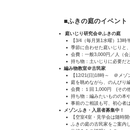
■ふきの庭
のイベント
庭いじり研究会＠ふきの庭
【3/4（毎月第1水曜）13時
季節に合わせた庭いじりと
会費：一般3,000円／人（
持ち物：土いじりに必要だ
編み物教室＠古民家
【12/21(日)18時～ ＠メ
庭を眺めながら、のんびり
会費：１回 1,000円 (そ
持ち物：編みたいものの本
事前のご相談も可、初心者
メゾンふき・入居者募集中！
【空室4室・見学会は随時開
ふきの庭の古民家をご案内