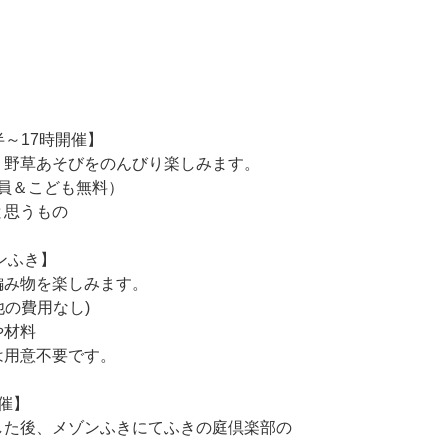
半～17時開催】
、野草あそびをのんびり楽しみます。
会員＆こども無料）
と思うもの
ゾンふき】
編み物を楽しみます。
の他の費用なし)
や材料
は用意不要です。
催】
した後、メゾンふきにてふきの庭倶楽部の