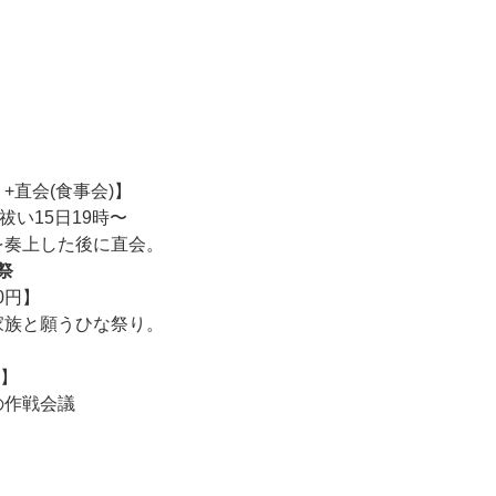
+直会(食事会)】
祓い15日19時〜
を奏上した後に直会。
祭
0円】
家族と願うひな祭り。
催】
の作戦会議