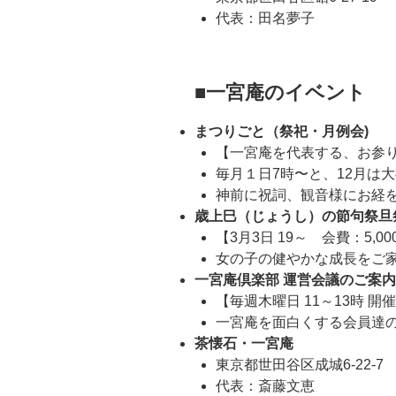
代表：田名夢子
■
一宮庵
のイベント
まつりごと（祭祀・月例会)
【一宮庵を代表する、お参り
毎月１日7時〜と、12月は大
神前に祝詞、観音様にお経
歳上巳（じょうし）の節句祭旦
【3月3日 19～ 会費：5,00
女の子の健やかな成長をご
一宮庵倶楽部 運営会議のご案内
【毎週木曜日 11～13時 開
一宮庵を面白くする会員達
茶懐石・一宮庵
東京都世田谷区成城6-22-7
代表：斎藤文恵