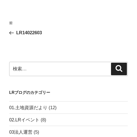
投
前
前
稿
の
LR14022603
ナ
投
ビ
稿
ゲ
ー
検
検
シ
索
索:
ョ
ン
LRブログのカテゴリー
01.土地資源だより
(12)
02.LRイベント
(8)
03法人運営
(5)