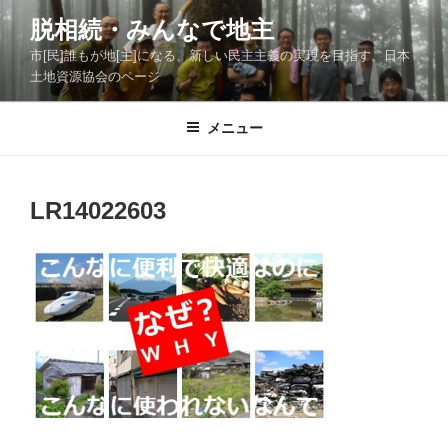
コ
脱相続・みんなで地主
ン
市[民]誰もが地[主]になる、新しい民主主義の実現を目指す、日本
テ
土地資源協会のページ
ン
ツ
メニュー
へ
ス
キ
ッ
LR14022603
プ