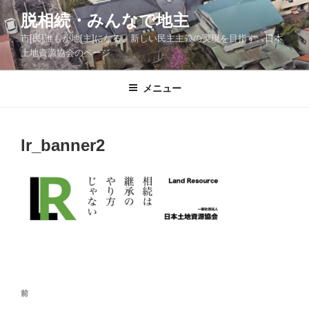
コ
脱相続・みんなで地主
ン
市[民]誰もが地[主]になる、新しい民主主義の実現を目指す、日本
テ
土地資源協会のページ
ン
ツ
メニュー
へ
ス
キ
ッ
lr_banner2
プ
投
前
前
稿