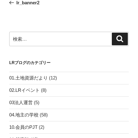
の
lr_banner2
ナ
投
ビ
稿
ゲ
ー
検
検
シ
索
索:
ョ
ン
LRブログのカテゴリー
01.土地資源だより
(12)
02.LRイベント
(8)
03法人運営
(5)
04.地主の学校
(58)
10.会員のPJT
(2)