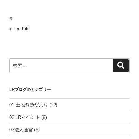
投
前
前
稿
の
p_fuki
ナ
投
ビ
稿
ゲ
ー
検
検
シ
索
索:
ョ
ン
LRブログのカテゴリー
01.土地資源だより
(12)
02.LRイベント
(8)
03法人運営
(5)