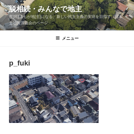
コ
脱相続・みんなで地主
ン
市[民]誰もが地[主]になる、新しい民主主義の実現を目指す、日本
テ
土地資源協会のページ
ン
ツ
メニュー
へ
ス
キ
ッ
p_fuki
プ