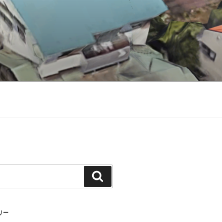
検
索
リー