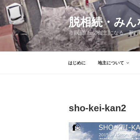
コ
ン
テ
脱相続・みん
ン
市[民]誰もが地[主]になる、
ツ
へ
ス
キ
はじめに
地主について
ッ
プ
sho-kei-kan2