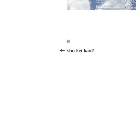
投
前
前
稿
の
sho-kei-kan2
投
ナ
稿
ビ
ゲ
ー
シ
ョ
ン