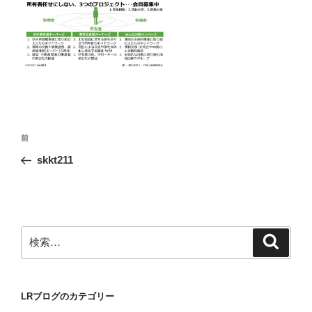
投
前
前
稿
の
skkt211
ナ
投
ビ
稿
ゲ
ー
検
検
シ
索
索:
ョ
ン
LRブログのカテゴリー