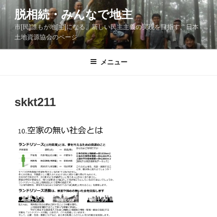
コ
脱相続・みんなで地主
ン
市[民]誰もが地[主]になる、新しい民主主義の実現を目指す、日本
テ
土地資源協会のページ
ン
ツ
メニュー
へ
ス
キ
ッ
skkt211
プ