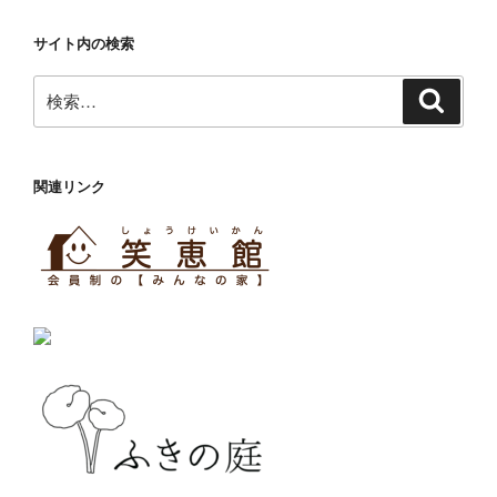
サイト内の検索
検
検
索
索:
関連リンク