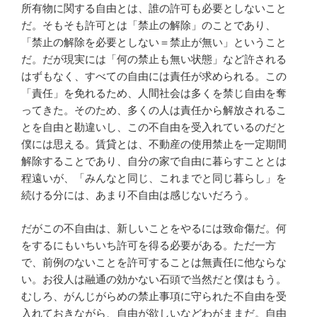
所有物に関する自由とは、誰の許可も必要としないこと
だ。そもそも許可とは「禁止の解除」のことであり、
「禁止の解除を必要としない＝禁止が無い」ということ
だ。だが現実には「何の禁止も無い状態」など許される
はずもなく、すべての自由には責任が求められる。この
「責任」を免れるため、人間社会は多くを禁じ自由を奪
ってきた。そのため、多くの人は責任から解放されるこ
とを自由と勘違いし、この不自由を受入れているのだと
僕には思える。賃貸とは、不動産の使用禁止を一定期間
解除することであり、自分の家で自由に暮らすこととは
程遠いが、「みんなと同じ、これまでと同じ暮らし」を
続ける分には、あまり不自由は感じないだろう。
だがこの不自由は、新しいことをやるには致命傷だ。何
をするにもいちいち許可を得る必要がある。ただ一方
で、前例のないことを許可することは無責任に他ならな
い。お役人は融通の効かない石頭で当然だと僕はもう。
むしろ、がんじがらめの禁止事項に守られた不自由を受
入れておきながら、自由が欲しいなどわがままだ。自由