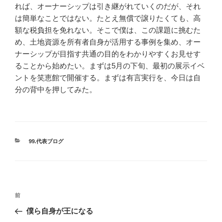
れば、オーナーシップは引き継がれていくのだが、それ
は簡単なことではない。たとえ無償で譲りたくても、高
額な税負担を免れない。そこで僕は、この課題に挑むた
め、土地資源を所有者自身が活用する事例を集め、オー
ナーシップが目指す共通の目的をわかりやすくお見せす
ることから始めたい。まずは5月の下旬、最初の展示イベ
ントを笑恵館で開催する。まずは有言実行を、今日は自
分の背中を押してみた。
カ
99.代表ブログ
テ
ゴ
リ
ー
投
前
前
稿
の
僕ら自身が王になる
ナ
投