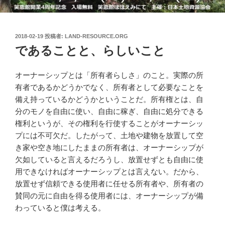
投
2018-02-19
投稿者:
LAND-RESOURCE.ORG
稿
であることと、らしいこと
日:
オーナーシップとは「所有者らしさ」のこと。実際の所
有者であるかどうかでなく、所有者として必要なことを
備え持っているかどうかということだ。所有権とは、自
分のモノを自由に使い、自由に稼ぎ、自由に処分できる
権利というが、その権利を行使することがオーナーシッ
プには不可欠だ。したがって、
土地や建物を放置して空
き家や空き地にしたままの所有者は、オーナーシップが
欠如していると言えるだろうし、放置せずとも自由に使
用できなければオーナーシップとは言えない。だから、
放置せず信頼できる使用者に任せる所有者や、所有者の
賛同の元に自由を得る使用者には、オーナーシップが備
わっていると僕は考える。