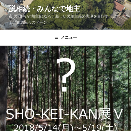
コ
脱相続・みんなで地主
ン
市[民]誰もが地[主]になる、新しい民主主義の実現を目指す、日本
テ
土地資源協会のページ
ン
ツ
メニュー
へ
ス
キ
ッ
プ