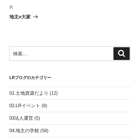
ビ
稿
次
次
ゲ
の
地主≠大家
投
ー
稿
シ
ョ
ン
検
検
索
索:
LRブログのカテゴリー
01.土地資源だより
(12)
02.LRイベント
(8)
03法人運営
(5)
04.地主の学校
(58)