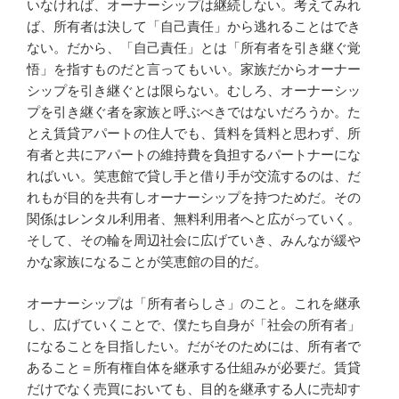
いなければ、オーナーシップは継続しない。考えてみれ
ば、所有者は決して「自己責任」から逃れることはでき
ない。だから、「自己責任」とは「所有者を引き継ぐ覚
悟」を指すものだと言ってもいい。家族だからオーナー
シップを引き継ぐとは限らない。むしろ、オーナーシッ
プを引き継ぐ者を家族と呼ぶべきではないだろうか。た
とえ賃貸アパートの住人でも、賃料を賃料と思わず、所
有者と共にアパートの維持費を負担するパートナーにな
ればいい。笑恵館で貸し手と借り手が交流するのは、だ
れもが目的を共有しオーナーシップを持つためだ。その
関係はレンタル利用者、無料利用者へと広がっていく。
そして、その輪を周辺社会に広げていき、みんなが緩や
かな家族になることが笑恵館の目的だ。
オーナーシップは「所有者らしさ」のこと。これを継承
し、広げていくことで、僕たち自身が「社会の所有者」
になることを目指したい。だがそのためには、所有者で
あること＝所有権自体を継承する仕組みが必要だ。賃貸
だけでなく売買においても、目的を継承する人に売却す