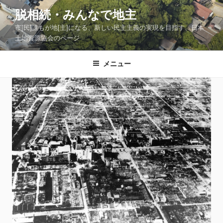
コ
脱相続・みんなで地主
ン
市[民]誰もが地[主]になる、新しい民主主義の実現を目指す、日本
テ
土地資源協会のページ
ン
ツ
メニュー
へ
ス
キ
ッ
プ