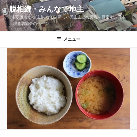
コ
脱相続・みんなで地主
ン
市[民]誰もが地[主]になる、新しい民主主義の実現を目指す、日本
テ
土地資源協会のページ
ン
ツ
メニュー
へ
ス
キ
ッ
プ