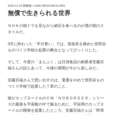
投
2018-11-03
投稿者:
LAND-RESOURCE.ORG
稿
無償で生きられる世界
日:
ＮＨＫの朝ドラを見ながら納豆を食べるのが僕の朝のス
タイルだ。
9月に終わった「半分青い」では、昔校長を務めた世田谷
ものづくり学校が起業の舞台となってびっくりした。
そして、今度の「まんぷく」は日清食品の創業者安藤百
福さんの話とあって、今後の展開が今から楽しみだ。
安藤百福さんで思い出すのは、電通をやめて世田谷もの
づくり学校で起業したＴ君のこと。
彼がカップヌードルのＣＭ「ＮＯＢＯＲＤＥＲ」シリー
ズの最後を宇宙船の中で撮るために、宇宙用のカップヌ
ードルの開発を提案したところ、安藤百福さんは「即席