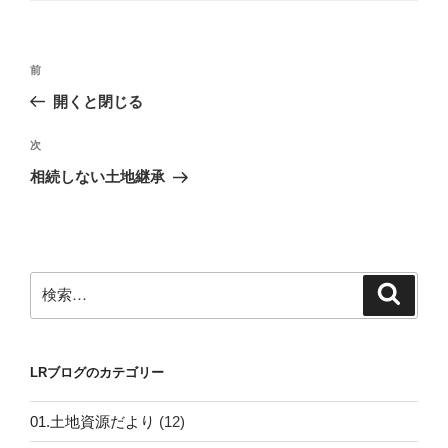
リ
ー
投
前
前
稿
の
開くと閉じる
ナ
投
ビ
稿
次
次
ゲ
の
相続しない土地継承
投
ー
稿
シ
ョ
ン
検
検
索
索:
LRブログのカテゴリー
01.土地資源だより
(12)