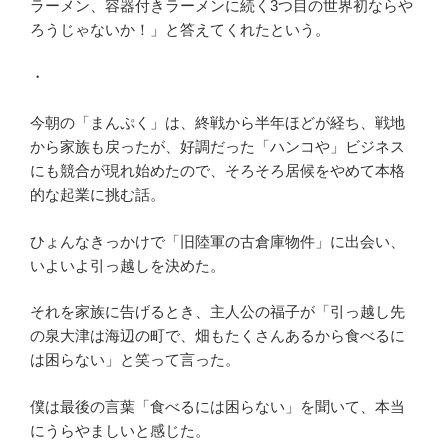
ラーメン、容器付きラーメンに続く3つ目の世界初ならや
ろうじゃないか！」と答えてくれたという。
・
今朝の「まんぷく」は、終戦から半年ほどが経ち、戦地
から家族も戻ったが、好調だった「ハンコや」ビジネス
にも競合が現れ始めたので、そろそろ居候をやめて本格
的な起業に挑む話。
ひょんなきっかけで「旧陸軍の古倉庫物件」に出会い、
いよいよ引っ越しを決めた。
それを家族に告げるとき、主人公の福子が「引っ越し先
の泉大津は海辺の町で、畑もたくさんあるから食べるに
は困らない」と笑って言った。
僕は最後の言葉「食べるには困らない」を聞いて、本当
にうらやましいと感じた。