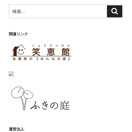
検
検
索
索:
関連リンク
運営法人