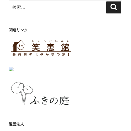
検
検
索
索:
関連リンク
運営法人