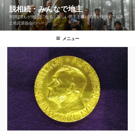
コ
脱相続・みんなで地主
ン
市[民]誰もが地[主]になる、新しい民主主義の実現を目指す、日本
テ
土地資源協会のページ
ン
ツ
メニュー
へ
ス
キ
ッ
プ