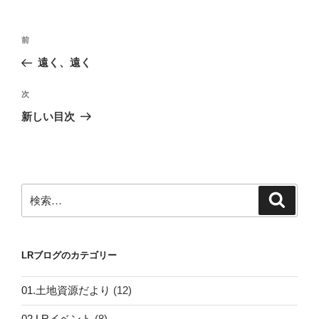
リ
ー
投
前
前
稿
の
遠く、遠く
ナ
投
ビ
稿
次
次
ゲ
の
新しい目次
投
ー
稿
シ
ョ
ン
検
検
索
索:
LRブログのカテゴリー
01.土地資源だより
(12)
02.LRイベント
(8)