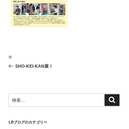
投
前
前
稿
の
SHO-KEI-KAN展Ⅰ
ナ
投
ビ
稿
ゲ
ー
検
検
シ
索
索:
ョ
ン
LRブログのカテゴリー