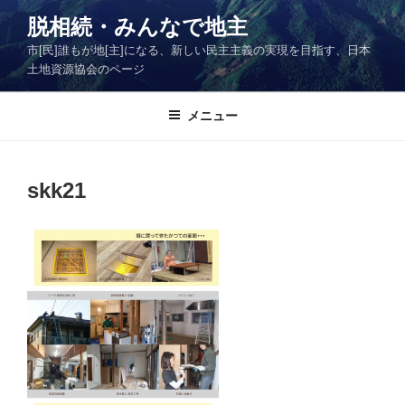
コ
脱相続・みんなで地主
ン
市[民]誰もが地[主]になる、新しい民主主義の実現を目指す、日本
テ
土地資源協会のページ
ン
ツ
メニュー
へ
ス
キ
ッ
skk21
プ