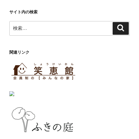
サイト内の検索
検
検
索
索:
関連リンク