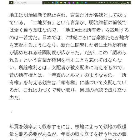
地主は明治維新で廃止され、言葉だけが名残として残っ
ている。「土地所有」という言葉が、明治維新の前後で
は全く違う意味なので、「地主≠土地所有者」を説明する
のは一苦労だ。日本では、7世紀ごろには豪族たちが地方
を支配するようになり、新たに開墾した者に土地所有権
が認められる荘園制度が広がった。だが、この「認めら
れる」という言葉が権利を示すことを忘れてはならな
い。所詮権利とは、支配者が被支配者に与えるもので、
昔の所有権とは、「年貢のノルマ」のようなもの。「所
有権」を与える領主は「領有権」に基づいて支配してい
るが、これは力づくで奪い取り、周囲の承認で成り立つ
力だ。
・
年貢を効率よく収奪するには、検地によって領地の収穫
量を測る必要があるが、年貢の取り立てを行う地元の豪