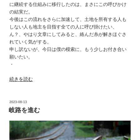
に継続する仕組みに移行したのは、まさにこの呼びかけ
の結実だ。
今後はこの流れをさらに加速して、土地を所有する人も
しない人も地主を目指す全ての人に呼び掛けたい、
ん？、やはり文章にしてみると、絡んだ糸が解きほぐさ
れていく気がする。
申し訳ないが、今日は僕の模索に、もう少しお付き合い
願いたい。
・
“み
続きを読む
ん
な
で
投
2023-08-13
稿
地
岐路を進む
日:
主？”
の