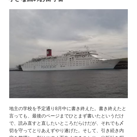
日:
ら
れ
る
世
界”
の
地主の学校を予定通り8月中に書き終えた。書き終えたと
言っても、最後のページまでひとまず書いたというだけ
で、読み直すと直したいところだらけだが、それでも〆
切を守ってとりあえずやり遂げた。そして、引き続き内