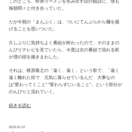
このところ、即席ラーメンを生み出す試行錯誤に、僕も
毎朝悶々と付き合っていた。
だが今朝の「まんぷく」は、ついにてんぷらから麺を揚
げることを思いついた。
久しぶりに気持ちよく番組が終わったので、そのままの
んびりテレビを見ていたら、今度は次の番組で流れる歌
が僕の頭を掻きまわした。
それは、梶原敬之の「遠く、遠く」という歌で、「遠く
遠く離れた街で 元気に暮らせているんだ 大事なの
は“変わってくこと” “変わらずにいること”」という部分が
のんびりと流れていく。
“遠
続きを読む
く、
遠
く”
投
2019-01-27