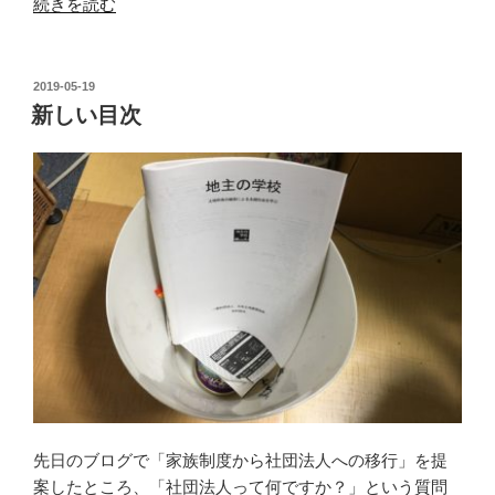
“土
続きを読む
地
資
源
投
2019-05-19
稿
の
新しい目次
日:
定
義”
の
先日のブログで「家族制度から社団法人への移行」を提
案したところ、「社団法人って何ですか？」という質問