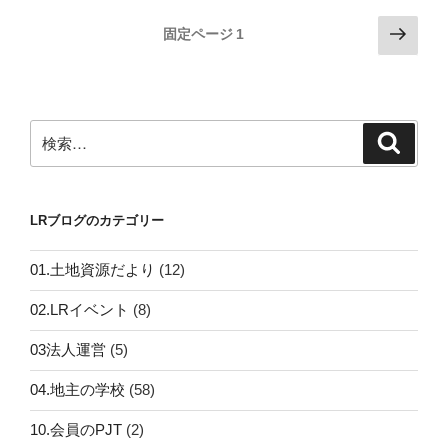
ー
投
次
固定ページ
1
ビ
の
稿
ス”
ペ
の
の
ー
ペ
ジ
検
検
ー
索
索:
ジ
送
LRブログのカテゴリー
り
01.土地資源だより
(12)
02.LRイベント
(8)
03法人運営
(5)
04.地主の学校
(58)
10.会員のPJT
(2)