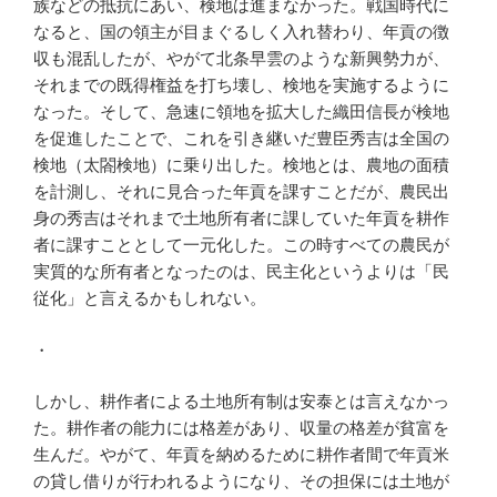
族などの抵抗にあい、検地は進まなかった。戦国時代に
なると、国の領主が目まぐるしく入れ替わり、年貢の徴
収も混乱したが、やがて北条早雲のような新興勢力が、
それまでの既得権益を打ち壊し、検地を実施するように
なった。そして、急速に領地を拡大した織田信長が検地
を促進したことで、これを引き継いだ豊臣秀吉は全国の
検地（太閤検地）に乗り出した。検地とは、農地の面積
を計測し、それに見合った年貢を課すことだが、農民出
身の秀吉はそれまで土地所有者に課していた年貢を耕作
者に課すこととして一元化した。この時すべての農民が
実質的な所有者となったのは、民主化というよりは「民
従化」と言えるかもしれない。
・
しかし、耕作者による土地所有制は安泰とは言えなかっ
た。耕作者の能力には格差があり、収量の格差が貧富を
生んだ。やがて、年貢を納めるために耕作者間で年貢米
の貸し借りが行われるようになり、その担保には土地が