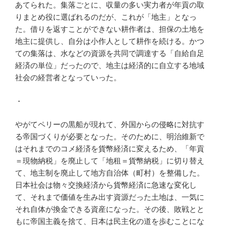
あてられた。集落ごとに、収量の多い実力者が年貢の取
りまとめ役に選ばれるのだが、これが「地主」となっ
た。借りを返すことができない耕作者は、担保の土地を
地主に提供し、自分は小作人として耕作を続ける。かつ
ての集落は、水などの資源を共同で調達する「自給自足
経済の単位」だったので、地主は経済的に自立する地域
社会の経営者となっていった。
・
やがてペリーの黒船が現れて、外国からの侵略に対抗す
る帝国づくりが必要となった。そのために、明治維新で
はそれまでのコメ経済を貨幣経済に変えるため、「年貢
＝現物納税」を廃止して「地租＝貨幣納税」に切り替え
て、地主制を廃止して地方自治体（町村）を整備した。
日本社会は物々交換経済から貨幣経済に急速な変化し
て、それまで価値を生み出す資源だった土地は、一気に
それ自体が換金できる資産になった。その後、敗戦とと
もに帝国主義を捨て、日本は民主化の道を歩むことにな