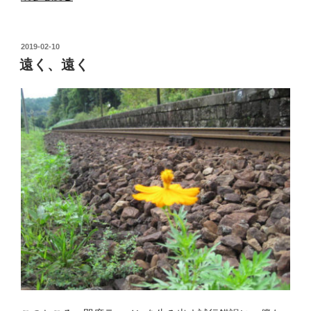
し
い
目
投
2019-02-10
稿
次”
遠く、遠く
日:
の