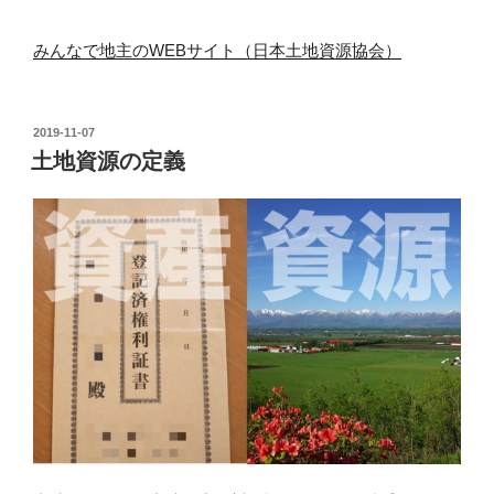
みんなで地主のWEBサイト（日本土地資源協会）
投
2019-11-07
稿
土地資源の定義
日: