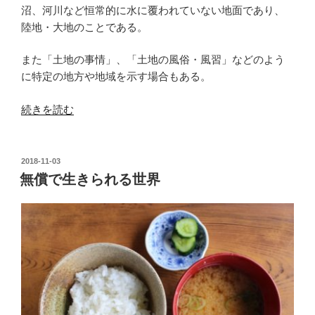
沼、河川など恒常的に水に覆われていない地面であり、
陸地・大地のことである。
また「土地の事情」、「土地の風俗・風習」などのよう
に特定の地方や地域を示す場合もある。
“「す
続きを読む
る」
と
「さ
投
2018-11-03
稿
せ
無償で生きられる世界
日:
る」”
の