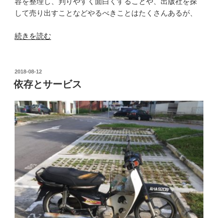
容を整理し、判りやすく面白くすることや、出版社を探
して売り出すことなどやるべきことはたくさんあるが、
“小
続きを読む
さ
な
国
投
2018-08-12
稿
の
依存とサービス
日:
お
留
守
番”
の