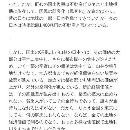
った。だが、肝心の国土復興は不動産ビジネスと土地投
機に依存して、国民の顧客化（民客化）が進むばかり。
昔の日本は地球の一部＝日本列島でできていたが、今の
日本は時価総額1,400兆円の不動産と言われている。
・
しかし、国土の6割以上が山林の日本では、その価値の大
部分は平地に集中し、さらに都市圏への集中が進んだた
め、ごく一部の平野にその価値は集中する。山林や耕作
地だけでなく、地方都市までもが経済価値を失い放置や
放棄が進んでいる。最近では都市部でも駅周辺の価値が
上がり、郊外の空洞化が進んでいる。所詮経済価値と
は、その高低差が生み出すもので、格差の拡大は止めら
れない。貧乏人がいてこその金持ちであって、誰もが金
持ちになれるはずがない。だから、たとえ全国を東京に
しても、何の解決にもならない。ならば、全ての土地を
経済価値で測るのでなく、もっと多様な価値観で土地利
用をすべきではないだろうか。