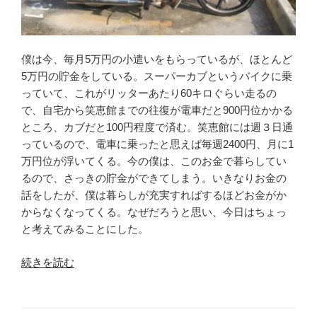
僕は今、毎月5万円の小遣いをもらっているが、ほとんど
5万円の貯金をしている。スーパーカブというバイクに乗
っていて、これがリッターあたり60キロぐらい走るの
で、自宅から笑恵館までの往復が電車だと900円位かかる
ところ、カブだと100円程度で済む。笑恵館には週３日通
っているので、電車に乗ったと思えば毎週2400円、月に1
万円位が浮いてくる。今の僕は、このお金で暮らしてい
るので、さっきの貯金ができてしまう。いきなりお金の
話をしたが、僕は暮らしが充実すればするほどお金がか
からなくなってくる。なぜだろうと思い、今日はちょっ
と考えてみることにした。
“依
続きを読む
存
と
サ