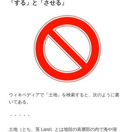
稿
の
「する」と「させる」
日:
ウィキペディアで「土地」を検索すると、次のように書
いてある。
・・・・・
土地（とち、英 Land）とは地殻の表層部の内で海や湖