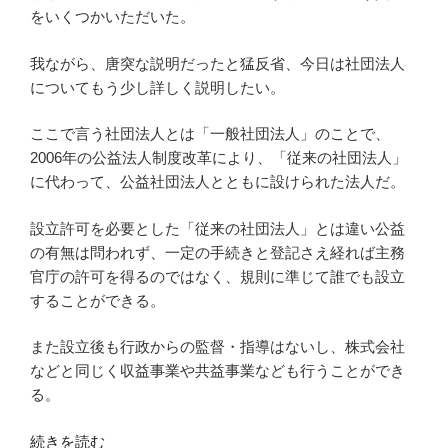
をいくつかいただいた。
我ながら、唐突な説明だったと猛反省、今日は社団法人
についてもう少し詳しく説明したい。
ここで言う社団法人とは「一般社団法人」のことで、
2006年の公益法人制度改革により、「従来の社団法人」
に代わって、公益社団法人とともに設けられた法人だ。
設立許可を必要とした「従来の社団法人」とは違い公益
の有無は問われず、一定の手続きと登記さえ経れば主務
官庁の許可を得るのではなく、規則に準じて誰でも設立
することができる。
また設立後も行政からの監督・指導はないし、株式会社
などと同じく収益事業や共益事業なども行うことができ
る。
“新
続きを読む