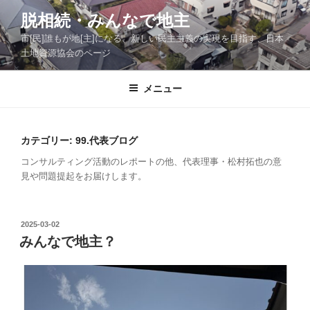
コ
脱相続・みんなで地主
ン
市[民]誰もが地[主]になる、新しい民主主義の実現を目指す、日本
テ
土地資源協会のページ
ン
ツ
メニュー
へ
ス
キ
ッ
カテゴリー:
99.代表ブログ
プ
コンサルティング活動のレポートの他、代表理事・松村拓也の意
見や問題提起をお届けします。
投
2025-03-02
稿
みんなで地主？
日: