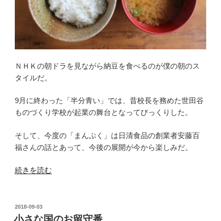
ＮＨＫの朝ドラを見ながら納豆を食べるのが僕の朝のス
タイルだ。
9月に終わった「半分青い」では、昔校長を務めた世田谷
ものづくり学校が起業の舞台となってびっくりした。
そして、今度の「まんぷく」は日清食品の創業者安藤百
福さんの話とあって、今後の展開が今から楽しみだ。
“無
続きを読む
償
で
生
投
2018-09-03
稿
き
小さな国のお留守番