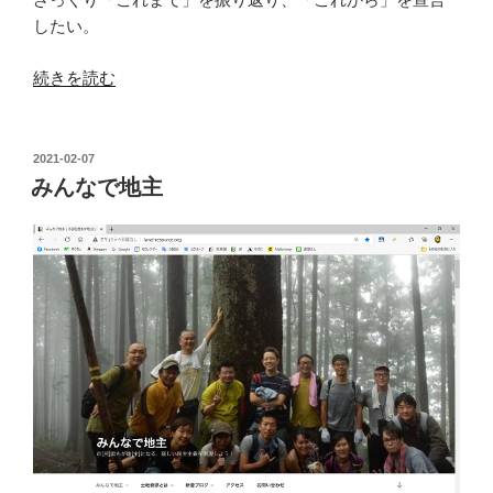
したい。
“岐
続きを読む
路
を
進
投
2021-02-07
稿
む”
みんなで地主
日:
の