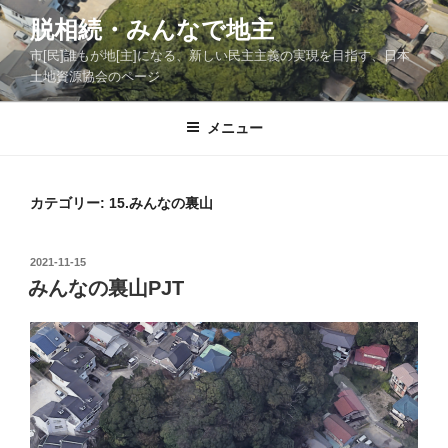
コ
脱相続・みんなで地主
ン
市[民]誰もが地[主]になる、新しい民主主義の実現を目指す、日本
テ
土地資源協会のページ
ン
ツ
メニュー
へ
ス
キ
ッ
カテゴリー:
15.みんなの裏山
プ
投
2021-11-15
稿
みんなの裏山PJT
日: