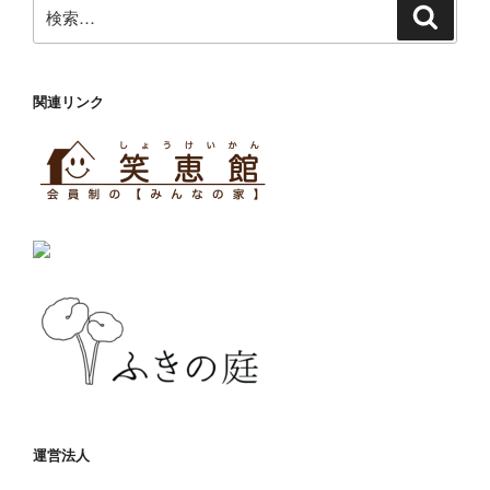
検
検
索
索:
関連リンク
運営法人