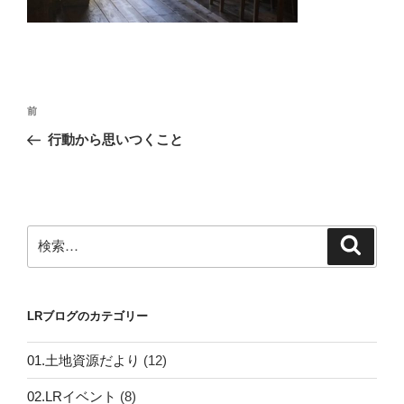
投
前
前
稿
の
行動から思いつくこと
ナ
投
ビ
稿
ゲ
ー
検
検
シ
索
索:
ョ
ン
LRブログのカテゴリー
01.土地資源だより
(12)
02.LRイベント
(8)