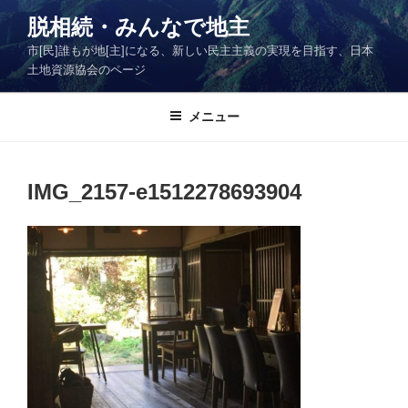
コ
脱相続・みんなで地主
ン
市[民]誰もが地[主]になる、新しい民主主義の実現を目指す、日本
テ
土地資源協会のページ
ン
ツ
メニュー
へ
ス
キ
ッ
IMG_2157-e1512278693904
プ