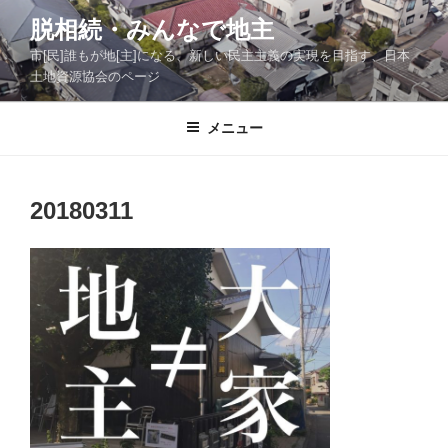
コ
脱相続・みんなで地主
ン
市[民]誰もが地[主]になる、新しい民主主義の実現を目指す、日本
テ
土地資源協会のページ
ン
ツ
メニュー
へ
ス
キ
ッ
20180311
プ