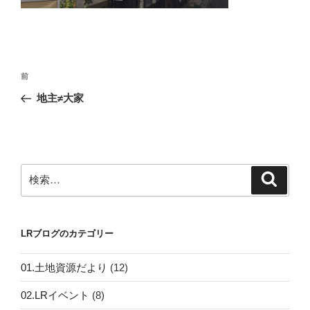
投
前
前
稿
の
地主≠大家
ナ
投
ビ
稿
ゲ
ー
検
検
シ
索
索:
ョ
ン
LRブログのカテゴリー
01.土地資源だより
(12)
02.LRイベント
(8)