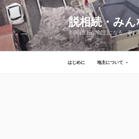
コ
ン
テ
脱相続・みん
ン
市[民]誰もが地[主]になる、
ツ
へ
ス
キ
はじめに
地主について
ッ
プ