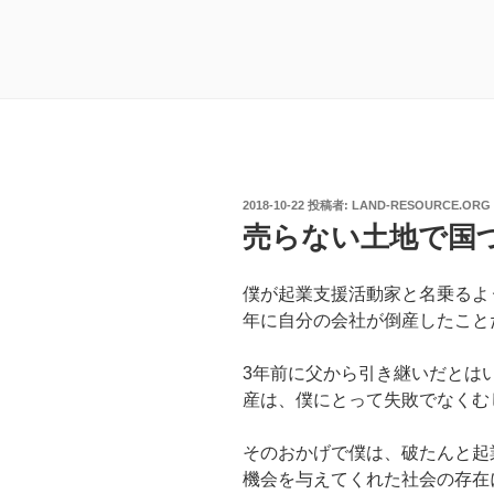
投
2018-10-22
投稿者:
LAND-RESOURCE.ORG
稿
売らない土地で国
日:
僕が起業支援活動家と名乗るよう
年に自分の会社が倒産したこと
3年前に父から引き継いだとは
産は、僕にとって失敗でなくむ
そのおかげで僕は、破たんと起
機会を与えてくれた社会の存在