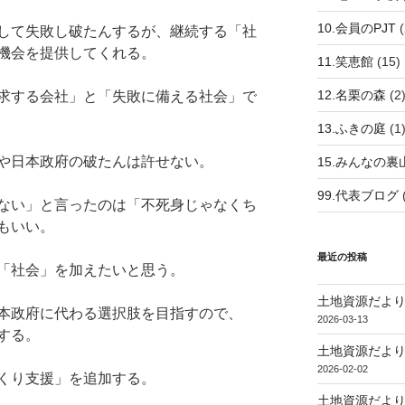
10.会員のPJT
(
して失敗し破たんするが、継続する「社
機会を提供してくれる。
11.笑恵館
(15)
12.名栗の森
(2
求する会社」と「失敗に備える社会」で
13.ふきの庭
(1
や日本政府の破たんは許せない。
15.みんなの裏
99.代表ブログ
ない」と言ったのは「不死身じゃなくち
もいい。
最近の投稿
「社会」を加えたいと思う。
土地資源だより
本政府に代わる選択肢を目指すので、
2026-03-13
する。
土地資源だより
2026-02-02
くり支援」を追加する。
土地資源だより