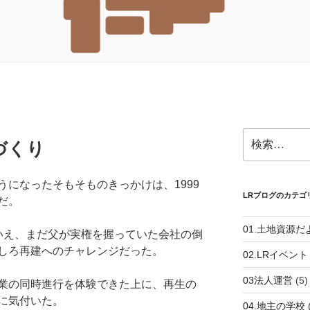
検
づくり
索:
になったそもそものきっかけは、1999
LRブログのカテゴ
だ。
01.土地資源だ
いえ、まだ父が実権を握っていた会社の倒
しろ再建へのチャレンジだった。
02.LRイベント
03法人運営
(5)
業の同時進行を体験できた上に、再生の
に気付いた。
04.地主の学校