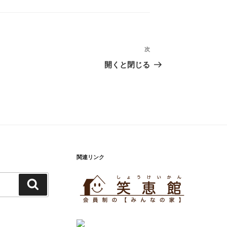
次
次
の
開くと閉じる
投
稿
関連リンク
検
索