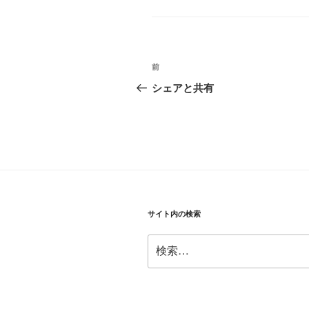
ゴ
リ
ー
投
前
前
稿
の
シェアと共有
投
ナ
稿
ビ
ゲ
ー
シ
サイト内の検索
ョ
検
ン
索: