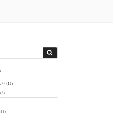
検
索
リー
より
(12)
(8)
(58)