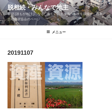
コ
脱相続・みんなで地主
ン
市[民]誰もが地[主]になる、新しい民主主義の実現を目指す、日本
テ
土地資源協会のページ
ン
ツ
メニュー
へ
ス
キ
ッ
20191107
プ