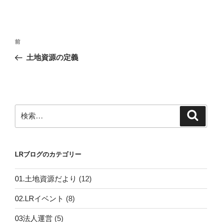
投
前
前
稿
の
土地資源の定義
ナ
投
ビ
稿
ゲ
ー
検
検
シ
索
索:
ョ
ン
LRブログのカテゴリー
01.土地資源だより
(12)
02.LRイベント
(8)
03法人運営
(5)