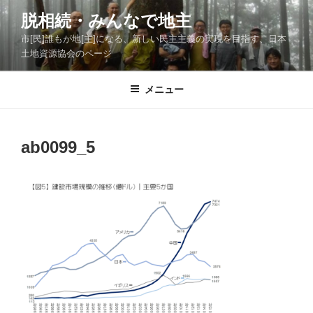
コ
脱相続・みんなで地主
ン
市[民]誰もが地[主]になる、新しい民主主義の実現を目指す、日本
テ
土地資源協会のページ
ン
ツ
メニュー
へ
ス
キ
ッ
ab0099_5
プ