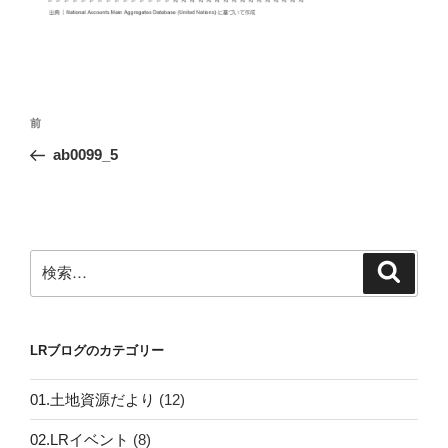
投
前
前
稿
の
ab0099_5
ナ
投
ビ
稿
ゲ
ー
検
検
シ
索
索:
ョ
ン
LRブログのカテゴリー
01.土地資源だより
(12)
02.LRイベント
(8)