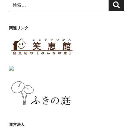
検
検
索
索:
関連リンク
運営法人