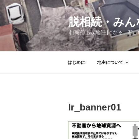
コ
ン
テ
脱相続・みん
ン
市[民]誰もが地[主]になる、
ツ
へ
ス
キ
はじめに
地主について
ッ
プ
lr_banner01