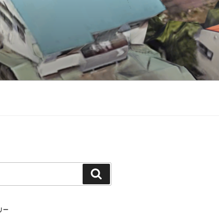
検
索
リー