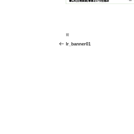
投
前
前
稿
の
lr_banner01
投
ナ
稿
ビ
ゲ
ー
シ
ョ
ン