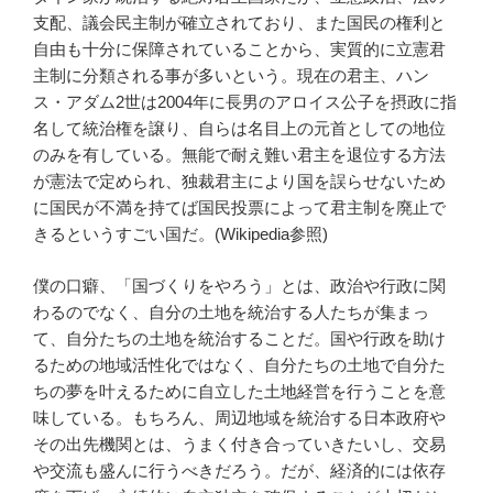
支配、議会民主制が確立されており、また国民の権利と
自由も十分に保障されていることから、実質的に立憲君
主制に分類される事が多いという。現在の君主、ハン
ス・アダム2世は2004年に長男のアロイス公子を摂政に指
名して統治権を譲り、自らは名目上の元首としての地位
のみを有している。無能で耐え難い君主を退位する方法
が憲法で定められ、独裁君主により国を誤らせないため
に国民が不満を持てば国民投票によって君主制を廃止で
きるというすごい国だ。(Wikipedia参照)
僕の口癖、「国づくりをやろう」とは、政治や行政に関
わるのでなく、自分の土地を統治する人たちが集まっ
て、自分たちの土地を統治することだ。国や行政を助け
るための地域活性化ではなく、自分たちの土地で自分た
ちの夢を叶えるために自立した土地経営を行うことを意
味している。もちろん、周辺地域を統治する日本政府や
その出先機関とは、うまく付き合っていきたいし、交易
や交流も盛んに行うべきだろう。だが、経済的には依存