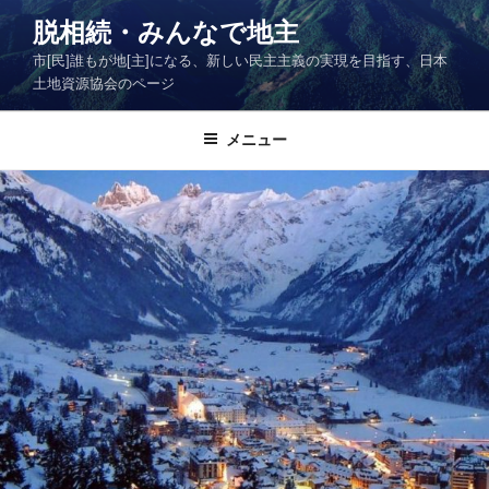
コ
脱相続・みんなで地主
ン
市[民]誰もが地[主]になる、新しい民主主義の実現を目指す、日本
テ
土地資源協会のページ
ン
ツ
メニュー
へ
ス
キ
ッ
プ