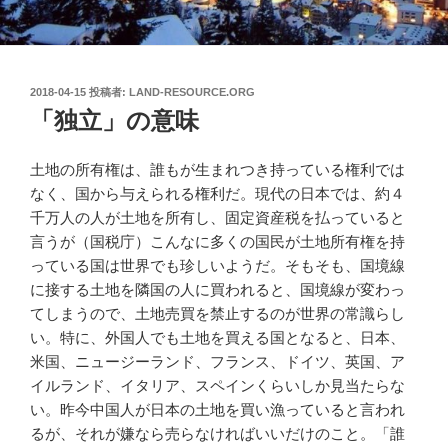
投
2018-04-15
投稿者:
LAND-RESOURCE.ORG
稿
「独立」の意味
日:
土地の所有権は、誰もが生まれつき持っている権利では
なく、国から与えられる権利だ。現代の日本では、約４
千万人の人が土地を所有し、固定資産税を払っていると
言うが（国税庁）こんなに多くの国民が土地所有権を持
っている国は世界でも珍しいようだ。そもそも、国境線
に接する土地を隣国の人に買われると、
国境線が変わっ
てしまうので、土地売買を禁止するのが世界の常識らし
い。特に、外国人でも土地を買える国となると、日本、
米国、ニュージーランド、フランス、ドイツ、英国、ア
イルランド、イタリア、スペインくらいしか見当たらな
い。昨今中国人が日本の土地を買い漁っていると言われ
るが、それが嫌なら売らなければいいだけのこと。「誰