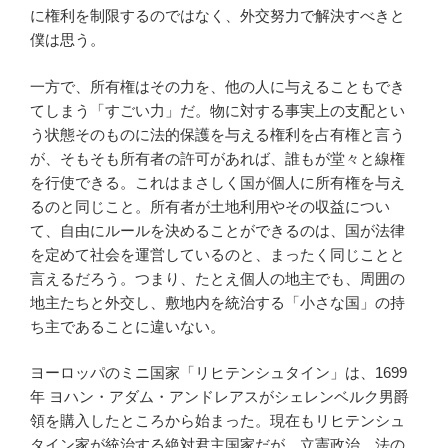
に権利を制限するのではなく、外交努力で解決すべきと
僕は思う。
一方で、所有権はその力を、他の人に与えることもでき
てしまう「すごい力」だ。物に対する事実上の支配とい
う状態そのものに法的保護を与える権利を占有権と言う
が、そもそも所有者の許可があれば、誰もが堂々と線権
を行使できる。これはまさしく国が個人に所有権を与え
るのと同じこと。所有者が土地利用やその収益につい
て、自由にルールを決めることができるのは、国が法律
を定めて社会を運営しているのと、まったく同じことと
言えるだろう。つまり、たとえ個人の地主でも、周囲の
地主たちと外交し、敷地内を統治する「小さな国」の持
ち主であることに違いない。
ヨーロッパのミニ国家「リヒテンシュタイン」は、1699
年 ヨハン・アダム・アンドレアスがシェレンベルク男爵
領を購入したところから始まった。現在もリヒテンシュ
タイン家が統治する絶対君主国家だが、立憲政治、法の