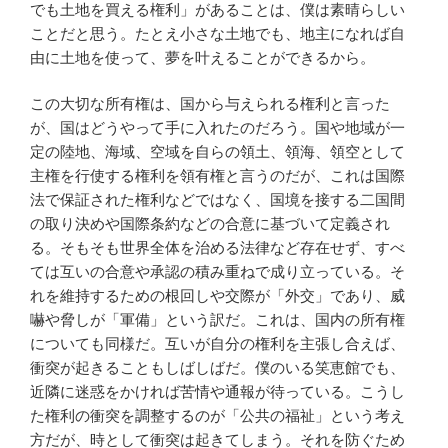
でも土地を買える権利」があることは、僕は素晴らしい
ことだと思う。たとえ小さな土地でも、地主になれば自
由に土地を使って、夢を叶えることができるから。
この大切な所有権は、国から与えられる権利と言った
が、国はどうやって手に入れたのだろう。国や地域が一
定の陸地、海域、空域を自らの領土、領海、領空として
主権を行使する権利を領有権と言うのだが、これは国際
法で保証された権利などではなく、国境を接する二国間
の取り決めや国際条約などの合意に基づいて定義され
る。そもそも世界全体を治める法律など存在せず、すべ
ては互いの合意や承認の積み重ねで成り立っている。そ
れを維持するための根回しや交際が「外交」であり、威
嚇や脅しが「軍備」という訳だ。これは、国内の所有権
についても同様だ。互いが自分の権利を主張し合えば、
衝突が起きることもしばしばだ。僕のいる笑恵館でも、
近隣に迷惑をかければ苦情や通報が待っている。こうし
た権利の衝突を調整するのが「公共の福祉」という考え
方だが、時として衝突は起きてしまう。それを防ぐため