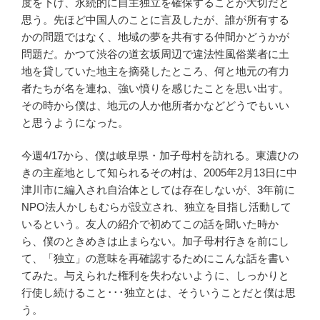
度を下げ、永続的に自主独立を確保することが大切だと
思う。先ほど中国人のことに言及したが、誰が所有する
かの問題ではなく、地域の夢を共有する仲間かどうかが
問題だ。かつて渋谷の道玄坂周辺で違法性風俗業者に土
地を貸していた地主を摘発したところ、何と地元の有力
者たちが名を連ね、強い憤りを感じたことを思い出す。
その時から僕は、地元の人か他所者かなどどうでもいい
と思うようになった。
今週4/17から、僕は岐阜県・加子母村を訪れる。東濃ひの
きの主産地として知られるその村は、2005年2月13日に中
津川市に編入され自治体としては存在しないが、3年前に
NPO法人かしもむらが設立され、独立を目指し活動して
いるという。友人の紹介で初めてこの話を聞いた時か
ら、僕のときめきは止まらない。加子母村行きを前にし
て、「独立」の意味を再確認するためにこんな話を書い
てみた。与えられた権利を失わないように、しっかりと
行使し続けること･･･独立とは、そういうことだと僕は思
う。