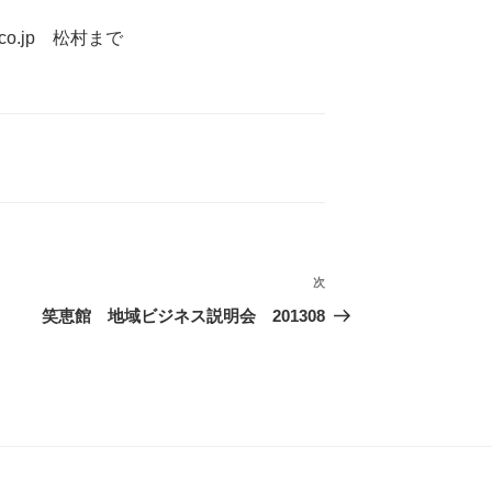
co.jp 松村まで
次
次
の
笑恵館 地域ビジネス説明会 201308
投
稿