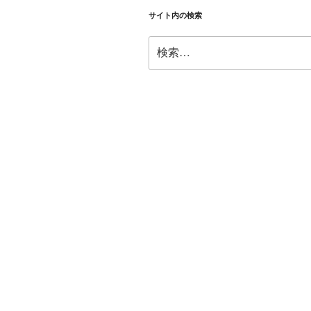
シ
サイト内の検索
ョ
検
ン
索: