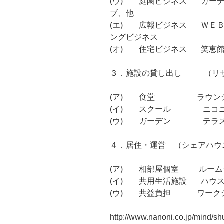
(ウ) 庭園ビジネス ガーデ
ブ、他
(エ) 広報ビジネス ＷＥＢ
ングビジネス
(オ) 住宅ビジネス 笑恵館
３．施設の貸し出し （リ
(ア) 食堂 ラウンジ、
(イ) スクール ニコニ
(ウ) ガーデン テラス
４．居住・運営 （シェアハウ
(ア) 相部屋個室 ルーム
(イ) 共用生活施設 ハウ
(ウ) 共益負担 ワーク
http://www.nanoni.co.jp/mind/sh