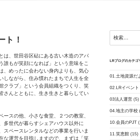
検
ート！
索:
とは、世田谷区砧にある古い木造のアパ
LRブログのカテゴ
う誰もが笑顔になれば」という意味をこ
は、めったに会わない身内よりも、気心
01.土地資源だ
いしながら、住み慣れたまちで人生を全
館クラブ」という会員組織をつくり、笑
02.LRイベント
皆さんとともに、生き生きと暮らしてい
03法人運営
(5)
04.地主の学校
ペースの他、小さな食堂、２つの教室、
10.会員のPJT
(
、多世代が暮らすシェアハウス以外に
、スペースレンタルなどの事業を行いま
11.笑恵館
(15)
在な運営を目指しますので、まずは「笑