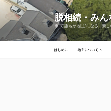
コ
ン
テ
脱相続・みん
ン
市[民]誰もが地[主]になる、
ツ
へ
ス
キ
はじめに
地主について
ッ
プ