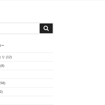
検
索
リー
より
(12)
(8)
(58)
2)