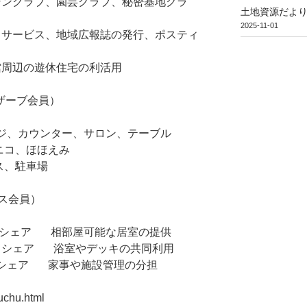
ンクラブ、園芸クラブ、秘密基地クラ
土地資源だより
2025-11-01
サービス、地域広報誌の発行、ポスティ
周辺の遊休住宅の利活用
ザーブ会員）
カウンター、サロン、テーブル
コ、ほほえみ
、駐車場
ス会員）
シェア 相部屋可能な居室の提供
スシェア 浴室やデッキの共同利用
シェア 家事や施設管理の分担
uchu.html