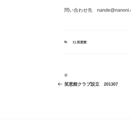
問い合わせ先 nande@nanoni.
カ
11.笑恵館
テ
ゴ
リ
ー
投
前
前
稿
の
笑恵館クラブ設立 201307
投
ナ
稿
ビ
ゲ
ー