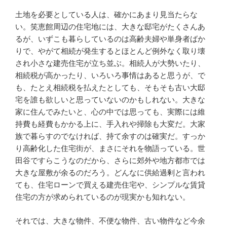
土地を必要としている人は、確かにあまり見当たらな
い。笑恵館周辺の住宅地には、大きな邸宅がたくさんあ
るが、いずこも暮らしているのは高齢夫婦や単身者ばか
りで、やがて相続が発生するとほとんど例外なく取り壊
され小さな建売住宅が立ち並ぶ。相続人が大勢いたり、
相続税が高かったり、いろいろ事情はあると思うが、で
も、たとえ相続税を払えたとしても、そもそも古い大邸
宅を誰も欲しいと思っていないのかもしれない。大きな
家に住んでみたいと、心の中では思っても、実際には維
持費も経費もかかる上に、手入れや掃除も大変だ。大家
族で暮らすのでなければ、持て余すのは確実だ。すっか
り高齢化した住宅街が、まさにそれを物語っている。世
田谷ですらこうなのだから、さらに郊外や地方都市では
大きな屋敷が余るのだろう。どんなに供給過剰と言われ
ても、住宅ローンで買える建売住宅や、シンプルな賃貸
住宅の方が求められているのが現実かも知れない。
それでは、大きな物件、不便な物件、古い物件など今余