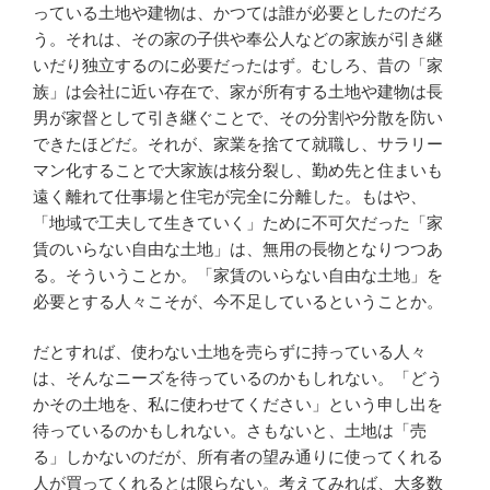
っている土地や建物は、かつては誰が必要としたのだろ
う。それは、その家の子供や奉公人などの家族が引き継
いだり独立するのに必要だったはず。むしろ、昔の「家
族」は会社に近い存在で、家が所有する土地や建物は長
男が家督として引き継ぐことで、その分割や分散を防い
できたほどだ。それが、家業を捨てて就職し、サラリー
マン化することで大家族は核分裂し、勤め先と住まいも
遠く離れて仕事場と住宅が完全に分離した。もはや、
「地域で工夫して生きていく」ために不可欠だった「家
賃のいらない自由な土地」は、無用の長物となりつつあ
る。そういうことか。「家賃のいらない自由な土地」を
必要とする人々こそが、今不足しているということか。
だとすれば、使わない土地を売らずに持っている人々
は、そんなニーズを待っているのかもしれない。「どう
かその土地を、私に使わせてください」という申し出を
待っているのかもしれない。さもないと、土地は「売
る」しかないのだが、所有者の望み通りに使ってくれる
人が買ってくれるとは限らない。考えてみれば、大多数