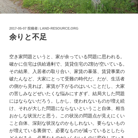
投
2017-05-07
投稿者:
LAND-RESOURCE.ORG
稿
余りと不足
日:
空き家問題というと、家が余っている問題に思われる。
確かに住宅は供給過剰で、賃貸住宅の2割が空いている。
その結果、入居者の取り合い、家賃の暴落、賃貸事業の
破たんなど、大家にとって受難の時代だ。だが、生活者
の側から見れば、家賃が下がるのはいいことだし、大家
の苦しみなどぜいたくな悩みにすぎず、
結局大した問題
にはならないだろう。しかし、使われないものが増え続
け、それが大した問題にならないということ自体、相当
おかしな状況だと思う。この状況の問題点が見えにくい
こと自体、深刻な状況なのかもしれない。要らないもの
が増えている裏側で、必要なものが減っているとしたら
どうだろう。必要なものがいらないものに変化している