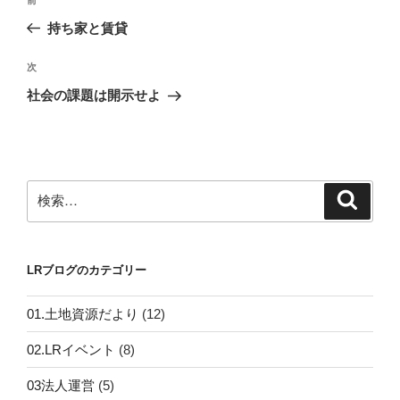
前
稿
の
持ち家と賃貸
ナ
投
ビ
稿
次
次
ゲ
の
社会の課題は開示せよ
投
ー
稿
シ
ョ
ン
検
検
索
索:
LRブログのカテゴリー
01.土地資源だより
(12)
02.LRイベント
(8)
03法人運営
(5)