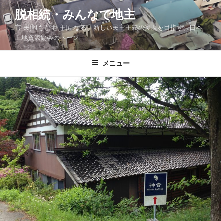
コ
脱相続・みんなで地主
ン
市[民]誰もが地[主]になる、新しい民主主義の実現を目指す、日本
テ
土地資源協会のページ
ン
ツ
メニュー
へ
ス
キ
ッ
プ