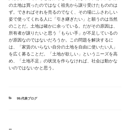
の土地は買ったのではなく祖先から譲り受けたもののは
ず。できればそれを売るのでなく、その場にふさわしい
姿で使ってくれる人に「引き継ぎたい」と願うのは当然
のことだ。土地は確かに余っている。だがその原因は、
所有者が譲りたいと思う「もらい手」が不足しているの
が原因なのではないだろうか。この問題を解決するに
は、「家賃のいらない自分の土地を自由に使いたい人」
を広く募ることだ。「土地が欲しい」というニーズを高
め、「土地不足」の状況を作らなければ、社会は動かな
いのではないかと思う。
カ
99.代表ブログ
テ
ゴ
リ
ー
投
前