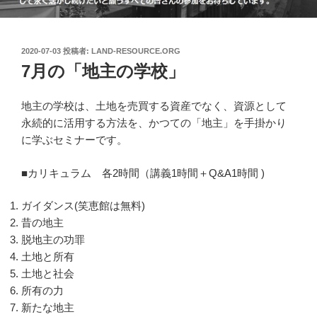
投
2020-07-03
投稿者:
LAND-RESOURCE.ORG
稿
7月の「地主の学校」
日:
地主の学校は、土地を売買する資産でなく、資源として
永続的に活用する方法を、かつての「地主」を手掛かり
に学ぶセミナーです。
■カリキュラム 各2時間（講義1時間＋Q&A1時間 )
ガイダンス(笑恵館は無料)
昔の地主
脱地主の功罪
土地と所有
土地と社会
所有の力
新たな地主