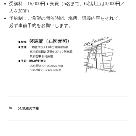
受講料：15,000円＋実費（5名まで、6名以上は3,000円／
人を加算)
予約制：ご希望の開催時間、場所、講義内容をそれて、
必ず事前予約をお願いします。
カ
04.地主の学校
テ
ゴ
リ
ー