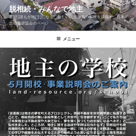
コ
脱相続・みんなで地主
ン
市[民]誰もが地[主]になる、新しい民主主義の実現を目指す、日本
テ
土地資源協会のページ
ン
ツ
メニュー
へ
ス
キ
ッ
プ