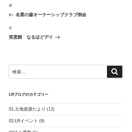
投
前
前
稿
の
名栗の森オーナーシップクラブ例会
ナ
投
ビ
稿
次
次
ゲ
の
笑恵館 なるほどデイ
投
ー
稿
シ
ョ
ン
検
検
索
索:
LRブログのカテゴリー
01.土地資源だより
(12)
02.LRイベント
(8)